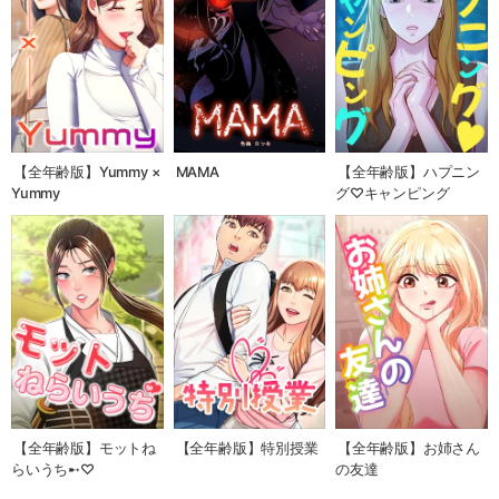
【全年齢版】Yummy ×
MAMA
【全年齢版】ハプニン
Yummy
グ♡キャンピング
【全年齢版】モットね
【全年齢版】特別授業
【全年齢版】お姉さん
らいうち➸♡
の友達