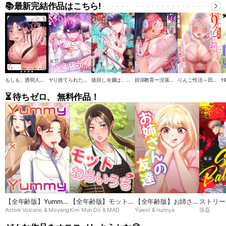
📚最新完結作品はこちら!
もしも、透明人間になれたなら【全年齢版】
ヤり捨てられた聖女は、来世では溺愛拒否することを誓います【タテヨミ】
後回し令嬢は、皇帝一族の愛され世話係になりました【タテヨミ】
婬溺教育ー没落令嬢 リオン・エーデルシュタインー【ソフト版】【フルカラー】【タテヨミ】
りんご性活～田舎育ちのエルフま●こは都会ち●ぽと相性抜群！【ソフト版】【フルカラー】【タテヨミ】
⏳ 待ちゼロ、 無料作品！
【全年齢版】Yummy
【全年齢版】モットね
【全年齢版】お姉さん
ストリー
Active Volcano & Moyang
Kim Mun Do & MAD
Yuwol & nunnya
張磊
× Yummy
らいうち➸♡
の友達
ーナ