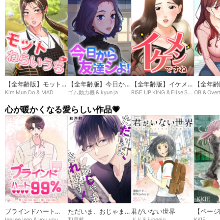
【全年齢版】モットね
【全年齢版】今日から
【全年齢版】イケメン
【全年齢
Kim Mun Do & MAD
ゴム動力機 & kyun ja
RISE UP KING & Elise Shin
OB & Over
らいうち➸♡
友達シよ！
ですね
ン
心が暖かくなる愛らしい作品💗
ブラインドハート
ただいま、おじゃまさ
君がいない世界
【ページ
lee lee jean & you you
和戸村
ドド & juheejo
KKIE