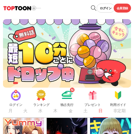
ログイン
会員登録
ログイン
ランキング
独占先行
プレゼント
利用ガイド
月
火
水
木
金
土
日
非定期