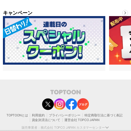
キャンペーン
contact@toptoon.jp
カスタマーセンター受付時間 10：30～13：00、14：00～18：30（土・日・祝日は
除く）
営業時間外にいただいたお問い合わせは、翌営業日以降にご対応いたしますことをご
了承ください。
TOPTOONとは
利用規約
プライバシーポリシー
特定商取引法に基づく表記
モバイルやパソコンの迷惑メール対策等により、弊社からお送りするメールが正しく
資金決済法について
運営会社 TOPCO JAPAN
届かない場合がございます。
お手数おかけいたしますが、迷惑メールフィルターの解除、または以下のドメインを
販売事業者：株式会社 TOPCO JAPAN カスタマーセンター
受信できるよう設定をお願い申し上げます。