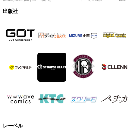
99％
れます！
夜
出版社
レーベル