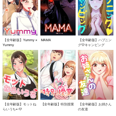
【全年齢版】Yummy ×
MAMA
【全年齢版】ハプニン
Yummy
グ♡キャンピング
【全年齢版】モットね
【全年齢版】特別授業
【全年齢版】お姉さん
らいうち➸♡
の友達