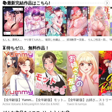
📚最新完結作品はこちら!
もしも、透明人間になれたなら【全年齢版】
ヤり捨てられた聖女は、来世では溺愛拒否することを誓います【タテヨミ】
後回し令嬢は、皇帝一族の愛され世話係になりました【タテヨミ】
婬溺教育ー没落令嬢 リオン・エーデルシュタインー【ソフト版】【フルカラー】【タテヨミ】
りんご性活～田舎育ちのエルフま●こは都会ち●ぽと相性抜群！【ソフト版】【フルカラー】【タテヨミ】
⏳ 待ちゼロ、 無料作品！
【全年齢版】Yummy
【全年齢版】モットね
【全年齢版】お姉さん
ストリー
Active Volcano & Moyang
Kim Mun Do & MAD
Yuwol & nunnya
張磊
× Yummy
らいうち➸♡
の友達
ーナ