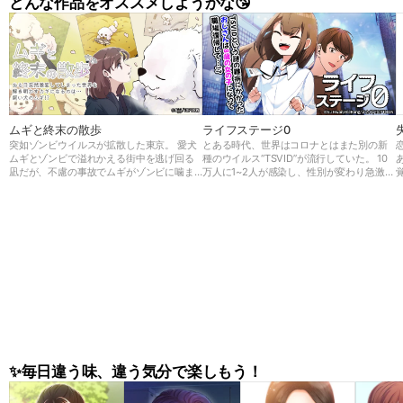
どんな作品をオススメしようかな😘
ムギと終末の散歩
ライフステージ0
突如ゾンビウイルスが拡散した東京。 愛犬
とある時代、世界はコロナとはまた別の新
ムギとゾンビで溢れかえる街中を逃げ回る
種のウイルス“TSVID”が流行していた。 10
凪だが、不慮の事故でムギがゾンビに噛ま
万人に1~2人が感染し、性別が変わり急激に
れてしまう。 しかし死んでしまったと思っ
若返ってしまう前代未聞の病気だったが、
てたムギが何と巨大化して復活した！ 凪は
世界中でもメカニズムが解明できず原因不
巨大な足でゾンビを薙ぎ倒すムギと避難所
明の病気であった。 36歳男性、大企業に勤
に向かい、そこで研究者秀俊と出会う。 そ
める会社員の一ノ瀬 悠斗はTSVIDに感染
こでムギを検査してみると…？ この事態の
し、幼い女の子の姿になってしまう。 会社
真実とは、そしてムギの秘密とは…
を休職し久しぶりに復帰した悠斗の姿に驚
く部下や新入社員だったが、 悠斗は今後
“悠香”として第二の人生を歩むことに…!
✨毎日違う味、違う気分で楽しもう！