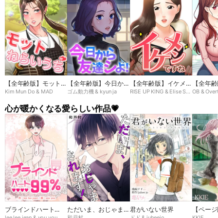
【全年齢版】モットね
【全年齢版】今日から
【全年齢版】イケメン
【全年齢
Kim Mun Do & MAD
ゴム動力機 & kyun ja
RISE UP KING & Elise Shin
OB & Over
らいうち➸♡
友達シよ！
ですね
ン
心が暖かくなる愛らしい作品💗
ブラインドハート
ただいま、おじゃまさ
君がいない世界
【ページ
lee lee jean & you you
和戸村
ドド & juheejo
KKIE