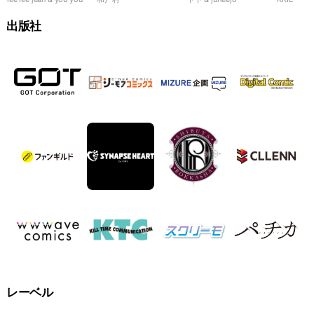
99％
れます！
夜
出版社
レーベル