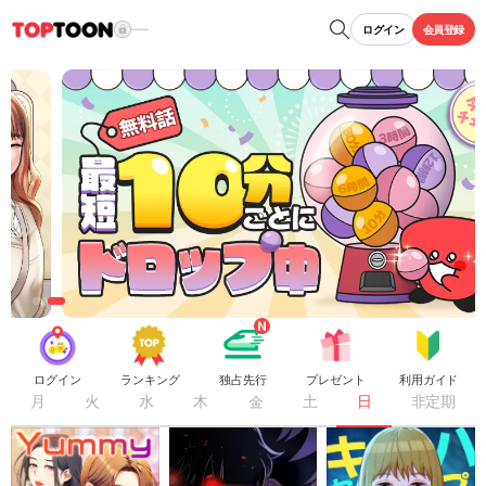
ログイン
会員登録
ログイン
ランキング
独占先行
プレゼント
利用ガイド
月
火
水
木
金
土
日
非定期