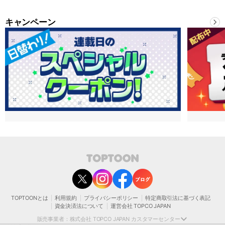
キャンペーン
contact@toptoon.jp
カスタマーセンター受付時間 10：30～13：00、14：00～18：30（土・日・祝日は
除く）
営業時間外にいただいたお問い合わせは、翌営業日以降にご対応いたしますことをご
了承ください。
TOPTOONとは
利用規約
プライバシーポリシー
特定商取引法に基づく表記
モバイルやパソコンの迷惑メール対策等により、弊社からお送りするメールが正しく
資金決済法について
運営会社 TOPCO JAPAN
届かない場合がございます。
お手数おかけいたしますが、迷惑メールフィルターの解除、または以下のドメインを
販売事業者：株式会社 TOPCO JAPAN カスタマーセンター
受信できるよう設定をお願い申し上げます。