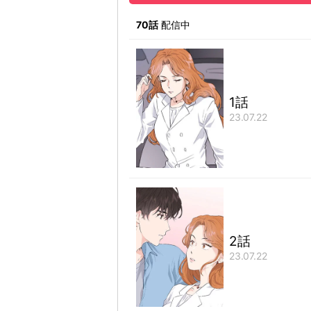
帰村生活に100%満足しているとげどげ
70話
配信中
山本武史がリゾート開発をめぐって奇想
アルバイトで結ばれ繰り広げられるドタバ
1話
23.07.22
2話
23.07.22