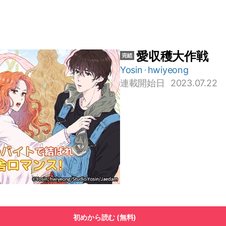
愛収穫大作戦
Yosin
hwiyeong
連載開始日
2023.07.22
初めから読む (無料)
たら豊作にしてしまう財閥2世、川島美佐子（自請妃）と、