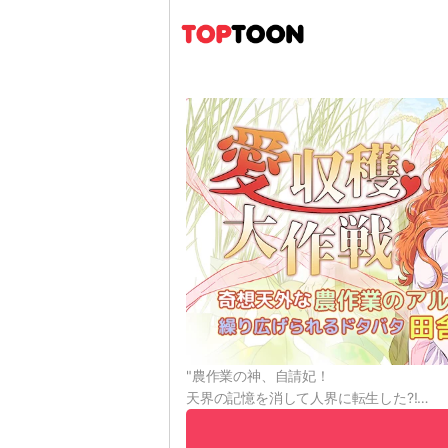
"農作業の神、自請妃！
天界の記憶を消して人界に転生した?!
農業も田舎も大嫌いなのになぜか手を出し