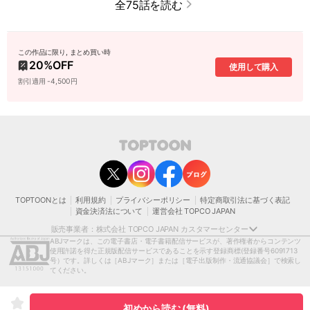
全75話を読む
この作品に限り, まとめ買い時
20
%OFF
使用して購入
割引適用 -4,500円
contact@toptoon.jp
カスタマーセンター受付時間 10：30～13：00、14：00～18：30（土・日・祝日は
除く）
営業時間外にいただいたお問い合わせは、翌営業日以降にご対応いたしますことをご
了承ください。
TOPTOONとは
利用規約
プライバシーポリシー
特定商取引法に基づく表記
モバイルやパソコンの迷惑メール対策等により、弊社からお送りするメールが正しく
資金決済法について
運営会社 TOPCO JAPAN
届かない場合がございます。
お手数おかけいたしますが、迷惑メールフィルターの解除、または以下のドメインを
販売事業者：株式会社 TOPCO JAPAN カスタマーセンター
受信できるよう設定をお願い申し上げます。
ABJマークは、この電子書店・電子書籍配信サービスが、著作権者からコンテンツ
@toptoon.jp
使用許諾を得た正規版配信サービスであることを示す登録商標
(登録番号6091713
著作権者または当社の許諾を得ずにコンテンツの一部または全部を 複製、転載、送
号）です。詳しくは［ABJマーク］または［電子出版制作・流通協議会］で検索し
信、放送、配布、貸与、翻訳、変造することは、 著作権侵害となり、著作権法に基づ
てください。
いて法的に罰せられることがあります。
[日本語表記］〒150-0012 東京都渋谷区広尾1-1-39恵比寿プライムスクエアタワー13
階
初めから読む (無料)