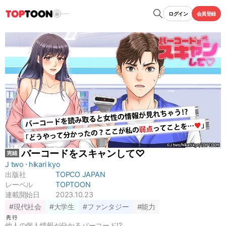
ログイン
会員登録
バーコードをスキャンして♡
J two
hikari kyo
出版社
TOPCO JAPAN
レーベル
TOPTOON
連載開始日
2023.10.23
#現代社会
#大学生
#ファンタジー
#能力
他人の個人情報が分かるバーコード⁉