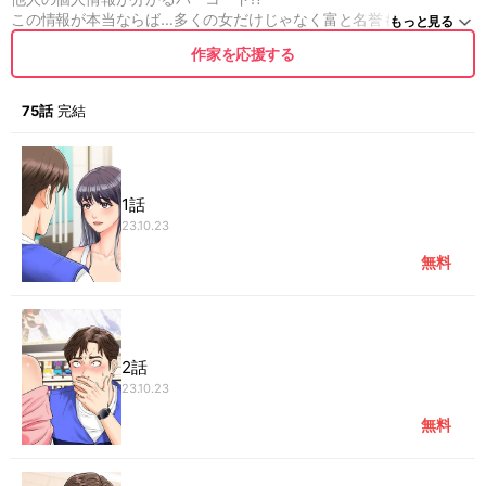
この情報が本当ならば…多くの女だけじゃなく富と名誉もゲットでき
もっと見る
るんじゃ⁉
作家を応援する
75話
完結
1話
23.10.23
無料
2話
23.10.23
無料