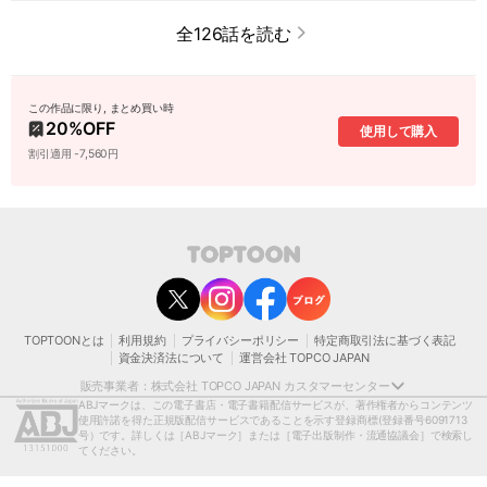
全126話を読む
この作品に限り, まとめ買い時
20
%OFF
使用して購入
割引適用 -7,560円
contact@toptoon.jp
カスタマーセンター受付時間 10：30～13：00、14：00～18：30（土・日・祝日は
除く）
営業時間外にいただいたお問い合わせは、翌営業日以降にご対応いたしますことをご
了承ください。
TOPTOONとは
利用規約
プライバシーポリシー
特定商取引法に基づく表記
モバイルやパソコンの迷惑メール対策等により、弊社からお送りするメールが正しく
資金決済法について
運営会社 TOPCO JAPAN
届かない場合がございます。
お手数おかけいたしますが、迷惑メールフィルターの解除、または以下のドメインを
販売事業者：株式会社 TOPCO JAPAN カスタマーセンター
受信できるよう設定をお願い申し上げます。
ABJマークは、この電子書店・電子書籍配信サービスが、著作権者からコンテンツ
@toptoon.jp
使用許諾を得た正規版配信サービスであることを示す登録商標
(登録番号6091713
著作権者または当社の許諾を得ずにコンテンツの一部または全部を 複製、転載、送
号）です。詳しくは［ABJマーク］または［電子出版制作・流通協議会］で検索し
信、放送、配布、貸与、翻訳、変造することは、 著作権侵害となり、著作権法に基づ
てください。
いて法的に罰せられることがあります。
[日本語表記］〒150-0012 東京都渋谷区広尾1-1-39恵比寿プライムスクエアタワー13