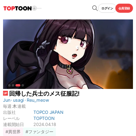
ログイン
会員登録
回帰した兵士のメス征服記!
Jun
usagi
Reu_meow
毎週
木
連載
出版社
TOPCO JAPAN
レーベル
TOPTOON
連載開始日
2024.04.18
#異世界
#ファンタジー