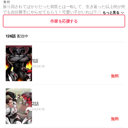
振り回されてばかりだった前世とは一転して、生き返った以上何が何
でも自分勝手にやらせてもらう！可愛い子がいれば手当たり次第に乗
もっと見る
っ取るんだ！二度目の人生が今ここに始まる！
作家を応援する
126話
配信中
1話
24.04.18
無料
2話
24.04.18
無料