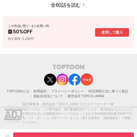
全60話を読む
この作品に限り, まとめ買い時
50
%OFF
使用して購入
割引適用 -2,250円
contact@toptoon.jp
カスタマーセンター受付時間 10：30～13：00、14：00～18：30（土・日・祝日は
除く）
営業時間外にいただいたお問い合わせは、翌営業日以降にご対応いたしますことをご
了承ください。
TOPTOONとは
利用規約
プライバシーポリシー
特定商取引法に基づく表記
モバイルやパソコンの迷惑メール対策等により、弊社からお送りするメールが正しく
資金決済法について
運営会社 TOPCO JAPAN
届かない場合がございます。
お手数おかけいたしますが、迷惑メールフィルターの解除、または以下のドメインを
販売事業者：株式会社 TOPCO JAPAN カスタマーセンター
受信できるよう設定をお願い申し上げます。
ABJマークは、この電子書店・電子書籍配信サービスが、著作権者からコンテンツ
@toptoon.jp
使用許諾を得た正規版配信サービスであることを示す登録商標
(登録番号6091713
著作権者または当社の許諾を得ずにコンテンツの一部または全部を 複製、転載、送
号）です。詳しくは［ABJマーク］または［電子出版制作・流通協議会］で検索し
信、放送、配布、貸与、翻訳、変造することは、 著作権侵害となり、著作権法に基づ
てください。
いて法的に罰せられることがあります。
[日本語表記］〒150-0012 東京都渋谷区広尾1-1-39恵比寿プライムスクエアタワー13
階