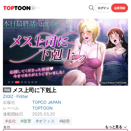
ログイン
会員登録
メス上司に下剋上
ZIGIZ
Potter
出版社
TOPCO JAPAN
レーベル
TOPTOON
連載開始日
2025.03.20
#会社
#復讐
#オフィス
#秘密
もっと見る