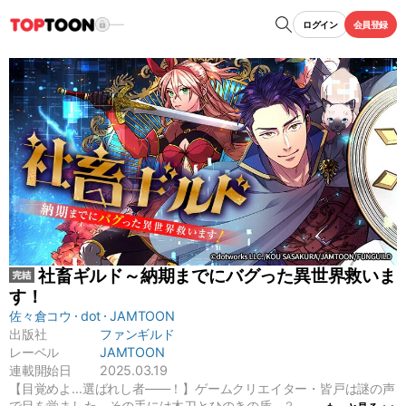
ログイン
会員登録
社畜ギルド～納期までにバグった異世界救いま
す！
佐々倉コウ
dot
JAMTOON
出版社
ファンギルド
レーベル
JAMTOON
連載開始日
2025.03.19
【目覚めよ…選ばれし者――！】ゲームクリエイター・皆戸は謎の声
で目を覚ました。その手には木刀とひのきの盾…？