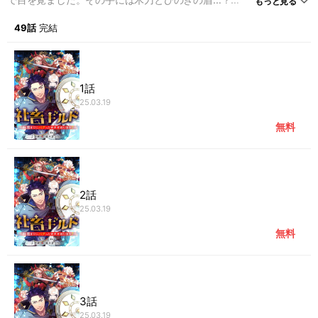
もっと見る
そして突如襲いかかってくる毒スライム！？「俺はさっきまで会社に
いたはずなのに…！」なんと皆戸は、
49話
完結
自らが制作中のRPGゲーム『Bravers(ブレイバーズ)』の世界に転移
してしまったのだ！次々現れるパワーバランスの狂った強敵、予測不
能のトラップ――。
予算不足でバグだらけのこのゲーム…1週間後に迫る納期までに、無
1話
事クリアして現実世界に戻れるのか！？
25.03.19
無料
2話
25.03.19
無料
3話
25.03.19