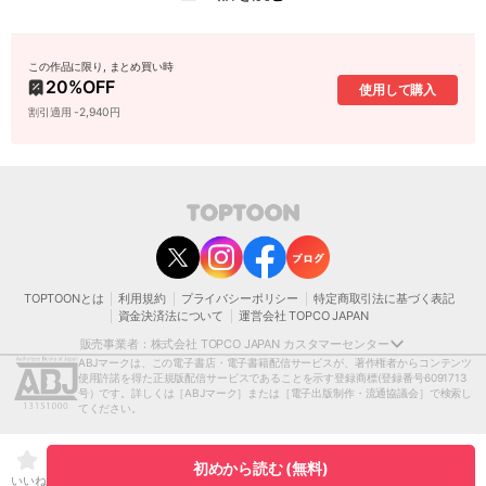
この作品に限り, まとめ買い時
20
%OFF
使用して購入
割引適用 -2,940円
contact@toptoon.jp
カスタマーセンター受付時間 10：30～13：00、14：00～18：30（土・日・祝日は
除く）
営業時間外にいただいたお問い合わせは、翌営業日以降にご対応いたしますことをご
了承ください。
TOPTOONとは
利用規約
プライバシーポリシー
特定商取引法に基づく表記
モバイルやパソコンの迷惑メール対策等により、弊社からお送りするメールが正しく
資金決済法について
運営会社 TOPCO JAPAN
届かない場合がございます。
お手数おかけいたしますが、迷惑メールフィルターの解除、または以下のドメインを
販売事業者：株式会社 TOPCO JAPAN カスタマーセンター
受信できるよう設定をお願い申し上げます。
ABJマークは、この電子書店・電子書籍配信サービスが、著作権者からコンテンツ
@toptoon.jp
使用許諾を得た正規版配信サービスであることを示す登録商標
(登録番号6091713
著作権者または当社の許諾を得ずにコンテンツの一部または全部を 複製、転載、送
号）です。詳しくは［ABJマーク］または［電子出版制作・流通協議会］で検索し
信、放送、配布、貸与、翻訳、変造することは、 著作権侵害となり、著作権法に基づ
てください。
いて法的に罰せられることがあります。
[日本語表記］〒150-0012 東京都渋谷区広尾1-1-39恵比寿プライムスクエアタワー13
階
初めから読む (無料)
[英語表記］Ebisu Prime Square Tower 13F 1-1-39,Hiro, Shibuya-ku, Tokyo, 150-
いいね