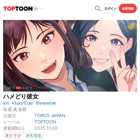
ログイン
会員登録
ハメどり彼女
kiri
KkeonDae
lifenewbie
毎週
火
連載
出版社
TOPCO JAPAN
レーベル
TOPTOON
連載開始日
2025.10.06
#ドラマ
#大学生