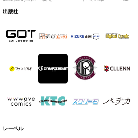
99％
れます！
夜
出版社
レーベル