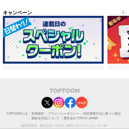
キャンペーン
contact@toptoon.jp
カスタマーセンター受付時間 10：30～13：00、14：00～18：30（土・日・祝日は
除く）
営業時間外にいただいたお問い合わせは、翌営業日以降にご対応いたしますことをご
了承ください。
TOPTOONとは
利用規約
プライバシーポリシー
特定商取引法に基づく表記
モバイルやパソコンの迷惑メール対策等により、弊社からお送りするメールが正しく
資金決済法について
運営会社 TOPCO JAPAN
届かない場合がございます。
お手数おかけいたしますが、迷惑メールフィルターの解除、または以下のドメインを
販売事業者：株式会社 TOPCO JAPAN カスタマーセンター
受信できるよう設定をお願い申し上げます。