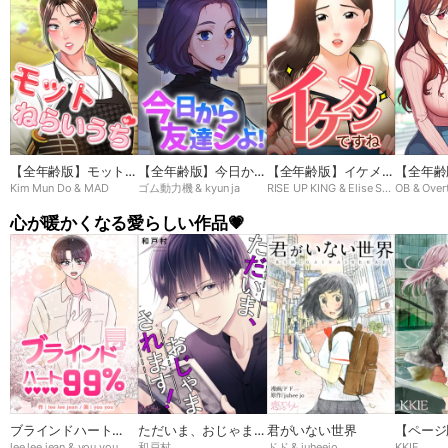
【全年齢版】モットね
【全年齢版】今日から
【全年齢版】イケメン
【全年齢
Kim Mun Do & MAD
ゴム動力機 & kyun ja
RISE UP KING & Elise Shin
OB & Over
らいうち➸♡
友達シよ！
ですね
ン
心が暖かくなる愛らしい作品💗
ブラインドハート
ただいま、おじゃまさ
君がいない世界
【ページ
lee lee jean & you you
和戸村
ドド & juheejo
KKIE