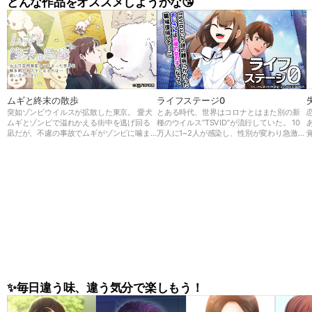
どんな作品をオススメしようかな😘
ムギと終末の散歩
ライフステージ0
突如ゾンビウイルスが拡散した東京。 愛犬
とある時代、世界はコロナとはまた別の新
ムギとゾンビで溢れかえる街中を逃げ回る
種のウイルス“TSVID”が流行していた。 10
凪だが、不慮の事故でムギがゾンビに噛ま
万人に1~2人が感染し、性別が変わり急激に
れてしまう。 しかし死んでしまったと思っ
若返ってしまう前代未聞の病気だったが、
てたムギが何と巨大化して復活した！ 凪は
世界中でもメカニズムが解明できず原因不
巨大な足でゾンビを薙ぎ倒すムギと避難所
明の病気であった。 36歳男性、大企業に勤
に向かい、そこで研究者秀俊と出会う。 そ
める会社員の一ノ瀬 悠斗はTSVIDに感染
こでムギを検査してみると…？ この事態の
し、幼い女の子の姿になってしまう。 会社
真実とは、そしてムギの秘密とは…
を休職し久しぶりに復帰した悠斗の姿に驚
く部下や新入社員だったが、 悠斗は今後
“悠香”として第二の人生を歩むことに…!
✨毎日違う味、違う気分で楽しもう！