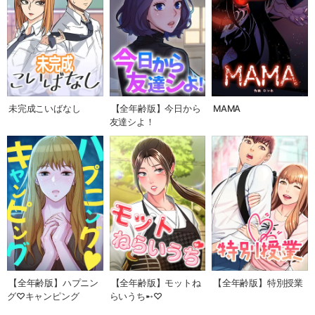
未完成こいばなし
【全年齢版】今日から
MAMA
友達シよ！
【全年齢版】ハプニン
【全年齢版】モットね
【全年齢版】特別授業
グ♡キャンピング
らいうち➸♡