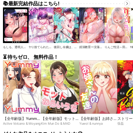
📚最新完結作品はこちら!
もしも、透明人間になれたなら【全年齢版】
ヤり捨てられた聖女は、来世では溺愛拒否することを誓います【タテヨミ】
後回し令嬢は、皇帝一族の愛され世話係になりました【タテヨミ】
婬溺教育ー没落令嬢 リオン・エーデルシュタインー【ソフト版】【フルカラー】【タテヨミ】
りんご性活～田舎育ちのエルフま●こは都会ち●ぽと相性抜群！【ソフト版】【フルカラー】【タテヨミ】
⏳ 待ちゼロ、 無料作品！
【全年齢版】Yummy
【全年齢版】モットね
【全年齢版】お姉さん
ストリー
Active Volcano & Moyang
Kim Mun Do & MAD
Yuwol & nunnya
張磊
× Yummy
らいうち➸♡
の友達
ーナ