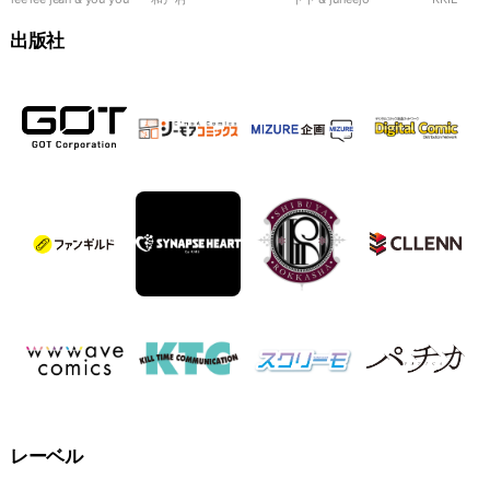
99％
れます！
夜
出版社
レーベル