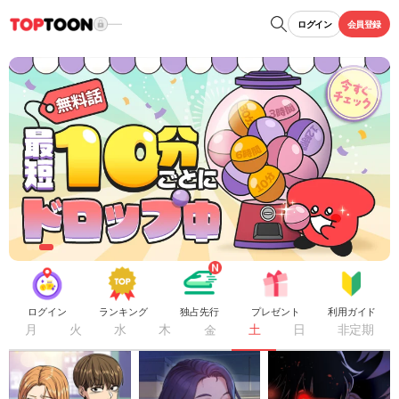
ログイン
会員登録
ログイン
ランキング
独占先行
プレゼント
利用ガイド
月
火
水
木
金
土
日
非定期