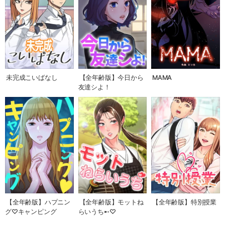
未完成こいばなし
【全年齢版】今日から
MAMA
友達シよ！
【全年齢版】ハプニン
【全年齢版】モットね
【全年齢版】特別授業
グ♡キャンピング
らいうち➸♡