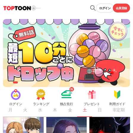
ログイン
会員登録
ログイン
ランキング
独占先行
プレゼント
利用ガイド
月
火
水
木
金
土
日
非定期