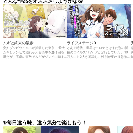
どんな作品をオススメしようかな😘
ムギと終末の散歩
ライフステージ0
突如ゾンビウイルスが拡散した東京。 愛犬
とある時代、世界はコロナとはまた別の新
ムギとゾンビで溢れかえる街中を逃げ回る
種のウイルス“TSVID”が流行していた。 10
凪だが、不慮の事故でムギがゾンビに噛ま
万人に1~2人が感染し、性別が変わり急激に
れてしまう。 しかし死んでしまったと思っ
若返ってしまう前代未聞の病気だったが、
てたムギが何と巨大化して復活した！ 凪は
世界中でもメカニズムが解明できず原因不
巨大な足でゾンビを薙ぎ倒すムギと避難所
明の病気であった。 36歳男性、大企業に勤
に向かい、そこで研究者秀俊と出会う。 そ
める会社員の一ノ瀬 悠斗はTSVIDに感染
こでムギを検査してみると…？ この事態の
し、幼い女の子の姿になってしまう。 会社
真実とは、そしてムギの秘密とは…
を休職し久しぶりに復帰した悠斗の姿に驚
く部下や新入社員だったが、 悠斗は今後
“悠香”として第二の人生を歩むことに…!
✨毎日違う味、違う気分で楽しもう！