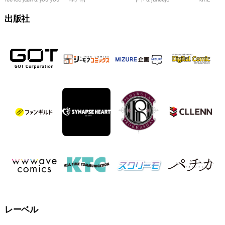
99％
れます！
夜
出版社
レーベル