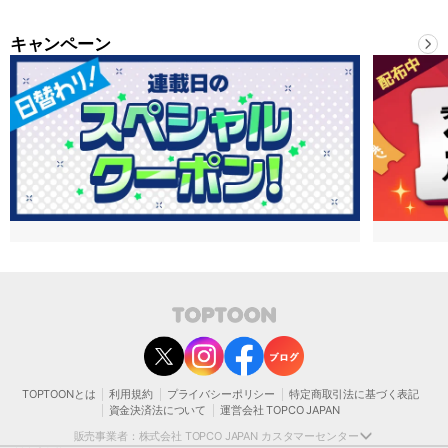
キャンペーン
contact@toptoon.jp
カスタマーセンター受付時間 10：30～13：00、14：00～18：30（土・日・祝日は
除く）
営業時間外にいただいたお問い合わせは、翌営業日以降にご対応いたしますことをご
了承ください。
TOPTOONとは
利用規約
プライバシーポリシー
特定商取引法に基づく表記
モバイルやパソコンの迷惑メール対策等により、弊社からお送りするメールが正しく
資金決済法について
運営会社 TOPCO JAPAN
届かない場合がございます。
お手数おかけいたしますが、迷惑メールフィルターの解除、または以下のドメインを
販売事業者：株式会社 TOPCO JAPAN カスタマーセンター
受信できるよう設定をお願い申し上げます。