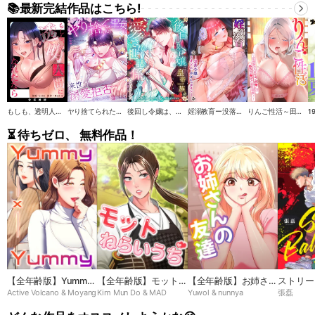
📚最新完結作品はこちら!
もしも、透明人間になれたなら【全年齢版】
ヤり捨てられた聖女は、来世では溺愛拒否することを誓います【タテヨミ】
後回し令嬢は、皇帝一族の愛され世話係になりました【タテヨミ】
婬溺教育ー没落令嬢 リオン・エーデルシュタインー【ソフト版】【フルカラー】【タテヨミ】
りんご性活～田舎育ちのエルフま●こは都会ち●ぽと相性抜群！【ソフト版】【フルカラー】【タテヨミ】
⏳ 待ちゼロ、 無料作品！
【全年齢版】Yummy
【全年齢版】モットね
【全年齢版】お姉さん
ストリー
Active Volcano & Moyang
Kim Mun Do & MAD
Yuwol & nunnya
張磊
× Yummy
らいうち➸♡
の友達
ーナ