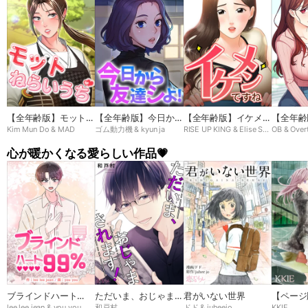
【全年齢版】モットね
【全年齢版】今日から
【全年齢版】イケメン
【全年齢
Kim Mun Do & MAD
ゴム動力機 & kyun ja
RISE UP KING & Elise Shin
OB & Over
らいうち➸♡
友達シよ！
ですね
ン
心が暖かくなる愛らしい作品💗
ブラインドハート
ただいま、おじゃまさ
君がいない世界
【ページ
lee lee jean & you you
和戸村
ドド & juheejo
KKIE