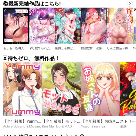
📚最新完結作品はこちら!
もしも、透明人間になれたなら【全年齢版】
ヤり捨てられた聖女は、来世では溺愛拒否することを誓います【タテヨミ】
後回し令嬢は、皇帝一族の愛され世話係になりました【タテヨミ】
婬溺教育ー没落令嬢 リオン・エーデルシュタインー【ソフト版】【フルカラー】【タテヨミ】
りんご性活～田舎育ちのエルフま●こは都会ち●ぽと相性抜群！【ソフト版】【フルカラー】【タテヨミ】
⏳ 待ちゼロ、 無料作品！
【全年齢版】Yummy
【全年齢版】モットね
【全年齢版】お姉さん
ストリー
Active Volcano & Moyang
Kim Mun Do & MAD
Yuwol & nunnya
張磊
× Yummy
らいうち➸♡
の友達
ーナ