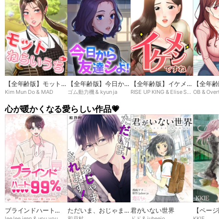
【全年齢版】モットね
【全年齢版】今日から
【全年齢版】イケメン
【全年齢
Kim Mun Do & MAD
ゴム動力機 & kyun ja
RISE UP KING & Elise Shin
OB & Over
らいうち➸♡
友達シよ！
ですね
ン
心が暖かくなる愛らしい作品💗
ブラインドハート
ただいま、おじゃまさ
君がいない世界
【ページ
lee lee jean & you you
和戸村
ドド & juheejo
KKIE