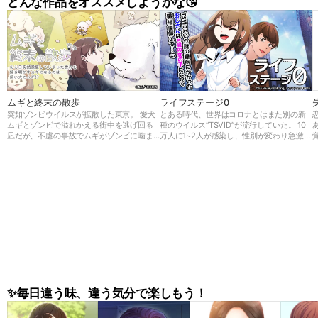
どんな作品をオススメしようかな😘
ムギと終末の散歩
ライフステージ0
突如ゾンビウイルスが拡散した東京。 愛犬
とある時代、世界はコロナとはまた別の新
ムギとゾンビで溢れかえる街中を逃げ回る
種のウイルス“TSVID”が流行していた。 10
凪だが、不慮の事故でムギがゾンビに噛ま
万人に1~2人が感染し、性別が変わり急激に
れてしまう。 しかし死んでしまったと思っ
若返ってしまう前代未聞の病気だったが、
てたムギが何と巨大化して復活した！ 凪は
世界中でもメカニズムが解明できず原因不
巨大な足でゾンビを薙ぎ倒すムギと避難所
明の病気であった。 36歳男性、大企業に勤
に向かい、そこで研究者秀俊と出会う。 そ
める会社員の一ノ瀬 悠斗はTSVIDに感染
こでムギを検査してみると…？ この事態の
し、幼い女の子の姿になってしまう。 会社
真実とは、そしてムギの秘密とは…
を休職し久しぶりに復帰した悠斗の姿に驚
く部下や新入社員だったが、 悠斗は今後
“悠香”として第二の人生を歩むことに…!
✨毎日違う味、違う気分で楽しもう！