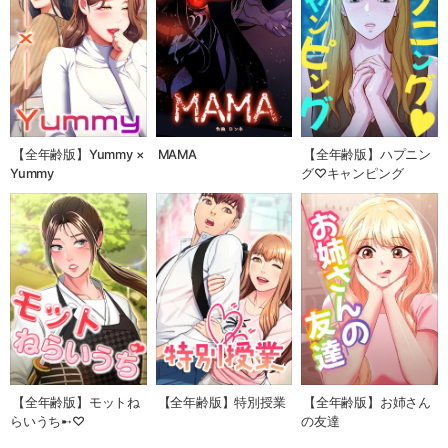
【全年齢版】Yummy ×
MAMA
【全年齢版】ハプニン
Yummy
グ♡キャンピング
【全年齢版】モットね
【全年齢版】特別授業
【全年齢版】お姉さん
らいうち➸♡
の友達