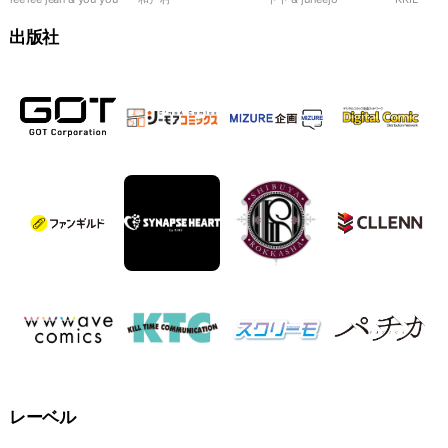
99％
れます！
夜
出版社
レーベル