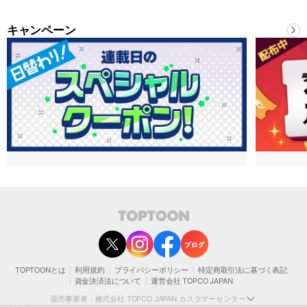
キャンペーン
contact@toptoon.jp
カスタマーセンター受付時間 10：30～13：00、14：00～18：30（土・日・祝日は
除く）
営業時間外にいただいたお問い合わせは、翌営業日以降にご対応いたしますことをご
了承ください。
TOPTOONとは
利用規約
プライバシーポリシー
特定商取引法に基づく表記
モバイルやパソコンの迷惑メール対策等により、弊社からお送りするメールが正しく
資金決済法について
運営会社 TOPCO JAPAN
届かない場合がございます。
お手数おかけいたしますが、迷惑メールフィルターの解除、または以下のドメインを
販売事業者：株式会社 TOPCO JAPAN カスタマーセンター
受信できるよう設定をお願い申し上げます。