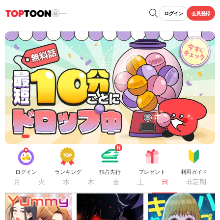
ログイン
会員登録
ログイン
ランキング
独占先行
プレゼント
利用ガイド
月
火
水
木
金
土
日
非定期