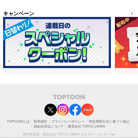
キャンペーン
contact@toptoon.jp
カスタマーセンター受付時間 10：30～13：00、14：00～18：30（土・日・祝日は
除く）
営業時間外にいただいたお問い合わせは、翌営業日以降にご対応いたしますことをご
了承ください。
TOPTOONとは
利用規約
プライバシーポリシー
特定商取引法に基づく表記
モバイルやパソコンの迷惑メール対策等により、弊社からお送りするメールが正しく
資金決済法について
運営会社 TOPCO JAPAN
届かない場合がございます。
お手数おかけいたしますが、迷惑メールフィルターの解除、または以下のドメインを
販売事業者：株式会社 TOPCO JAPAN カスタマーセンター
受信できるよう設定をお願い申し上げます。