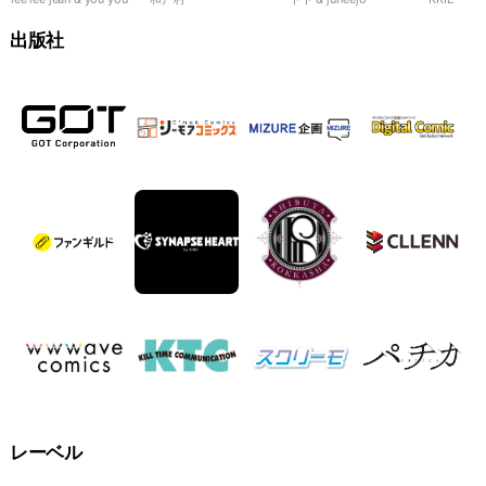
99％
れます！
夜
出版社
レーベル