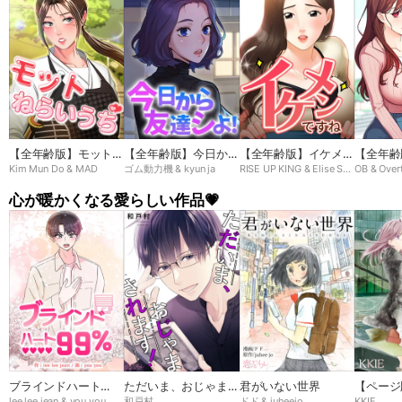
【全年齢版】モットね
【全年齢版】今日から
【全年齢版】イケメン
【全年齢
Kim Mun Do & MAD
ゴム動力機 & kyun ja
RISE UP KING & Elise Shin
OB & Over
らいうち➸♡
友達シよ！
ですね
ン
心が暖かくなる愛らしい作品💗
ブラインドハート
ただいま、おじゃまさ
君がいない世界
【ページ
lee lee jean & you you
和戸村
ドド & juheejo
KKIE