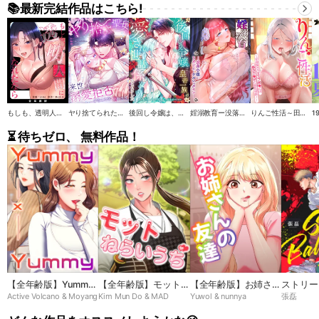
📚最新完結作品はこちら!
もしも、透明人間になれたなら【全年齢版】
ヤり捨てられた聖女は、来世では溺愛拒否することを誓います【タテヨミ】
後回し令嬢は、皇帝一族の愛され世話係になりました【タテヨミ】
婬溺教育ー没落令嬢 リオン・エーデルシュタインー【ソフト版】【フルカラー】【タテヨミ】
りんご性活～田舎育ちのエルフま●こは都会ち●ぽと相性抜群！【ソフト版】【フルカラー】【タテヨミ】
⏳ 待ちゼロ、 無料作品！
【全年齢版】Yummy
【全年齢版】モットね
【全年齢版】お姉さん
ストリー
Active Volcano & Moyang
Kim Mun Do & MAD
Yuwol & nunnya
張磊
× Yummy
らいうち➸♡
の友達
ーナ