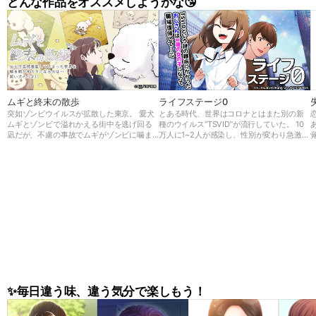
どんな作品をオススメしようかな😘
ムギと終末の散歩
ライフステージ0
突如ゾンビウイルスが拡散した東京。 愛犬
とある時代、世界はコロナとはまた別の新
ムギとゾンビで溢れかえる街中を逃げ回る
種のウイルス“TSVID”が流行していた。 10
凪だが、不慮の事故でムギがゾンビに噛ま
万人に1~2人が感染し、性別が変わり急激に
れてしまう。 しかし死んでしまったと思っ
若返ってしまう前代未聞の病気だったが、
てたムギが何と巨大化して復活した！ 凪は
世界中でもメカニズムが解明できず原因不
巨大な足でゾンビを薙ぎ倒すムギと避難所
明の病気であった。 36歳男性、大企業に勤
に向かい、そこで研究者秀俊と出会う。 そ
める会社員の一ノ瀬 悠斗はTSVIDに感染
こでムギを検査してみると…？ この事態の
し、幼い女の子の姿になってしまう。 会社
真実とは、そしてムギの秘密とは…
を休職し久しぶりに復帰した悠斗の姿に驚
く部下や新入社員だったが、 悠斗は今後
“悠香”として第二の人生を歩むことに…!
✨毎日違う味、違う気分で楽しもう！