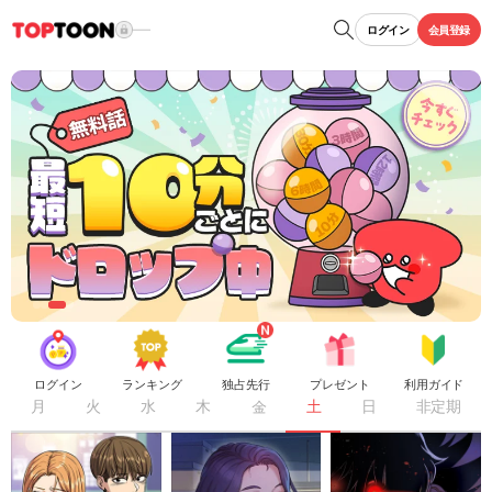
ログイン
会員登録
ログイン
ランキング
独占先行
プレゼント
利用ガイド
月
火
水
木
金
土
日
非定期