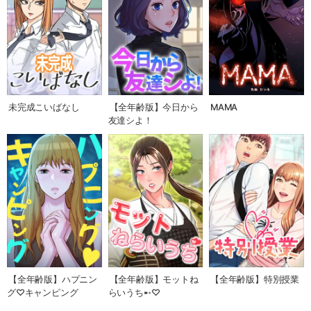
未完成こいばなし
【全年齢版】今日から
MAMA
友達シよ！
【全年齢版】ハプニン
【全年齢版】モットね
【全年齢版】特別授業
グ♡キャンピング
らいうち➸♡