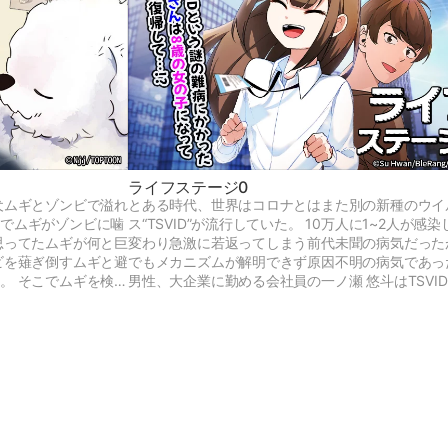
ライフステージ0
犬ムギとゾンビで溢れ
とある時代、世界はコロナとはまた別の新種のウイ
故でムギがゾンビに噛
ス“TSVID”が流行していた。 10万人に1~2人が感
思ってたムギが何と巨
変わり急激に若返ってしまう前代未聞の病気だった
ビを薙ぎ倒すムギと避
でもメカニズムが解明できず原因不明の病気であった
。 そこでムギを検査
男性、大企業に勤める会社員の一ノ瀬 悠斗はTSVI
してムギの秘密とは…
幼い女の子の姿になってしまう。 会社を休職し久
した悠斗の姿に驚く部下や新入社員だったが、 悠斗
香”として第二の人生を歩むことに…!