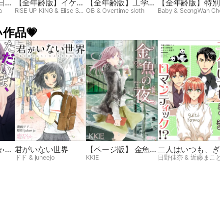
日か
【全年齢版】イケメ
【全年齢版】工学ヘ
【全年齢版】特別
ンですね
ヴン
業
a
RISE UP KING & Elise Shin
OB & Overtime sloth
Baby & SeongWan Ch
作品💗
ゃま
君がいない世界
【ページ版】 金魚の
二人はいつも、ぎ
夜
ぎりロマンティッ
ドド & juheejo
KKIE
日野佳奈 & 近藤まこ
ク!?