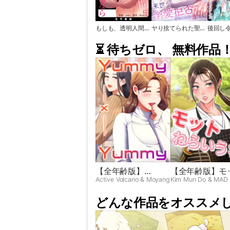
もしも、透明人間になれたなら【全年齢版】
ヤり捨てられた聖女は、来世では溺愛拒否することを誓います【タテヨミ】
⏳ 待ちゼロ、 無料作品
【全年齢版】
【全年齢版】モ
Yummy × Yummy
ねらいうち➸♡
Active Volcano & Moyang
Kim Mun Do & MAD
どんな作品をオススメし