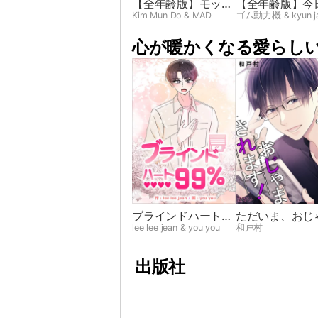
【全年齢版】モット
【全年齢版】今
ねらいうち➸♡
ら友達シよ！
Kim Mun Do & MAD
ゴム動力機 & kyun j
心が暖かくなる愛らしい
ブラインドハート
ただいま、おじ
99％
されます！
lee lee jean & you you
和戸村
出版社