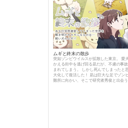
ムギと終末の散歩
突如ゾンビウイルスが拡散した東京。 愛
かえる街中を逃げ回る凪だが、不慮の事
まれてしまう。 しかし死んでしまったと
大化して復活した！ 凪は巨大な足でゾン
難所に向かい、そこで研究者秀俊と出会う
してみると…？ この事態の真実とは、そ