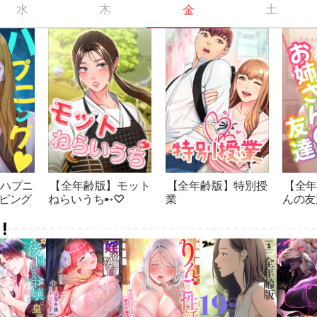
水
木
金
土
ハプニ
【全年齢版】モット
【全年齢版】特別授
【全
ピング
ねらいうち➸♡
業
んの友
!