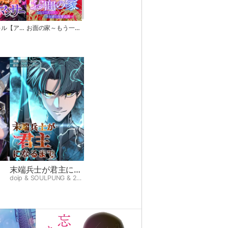
呪いのスキル【アンデット化】で最恐無敵のネクロマンサー【フルカラー】【タテヨミ】
お面の家～もう一人の夫とサレ妻の復讐計画～【フルカラー】【タテヨミ】
末端兵士が君主にな
るまで
doip & SOULPUNG & 2631