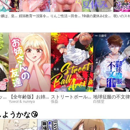
後回し令嬢は、皇帝一族の愛され世話係になりました【タテヨミ】
婬溺教育ー没落令嬢 リオン・エーデルシュタインー【ソフト版】【フルカラー】【タテヨミ】
りんご性活～田舎育ちのエルフま●こは都会ち●ぽと相性抜群！【ソフト版】【フルカラー】【タテヨミ】
19歳の夏休み(全年齢版)【タテヨミ】
！
ット
【全年齢版】お姉さ
ストリートボールア
地球征服の不文律
んの友達
リーナ
Yuwol & nunnya
張磊
白猫堂
ようかな😘