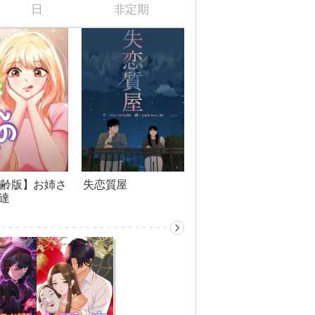
日
非定期
年齢版】お姉さ
失恋質屋
達