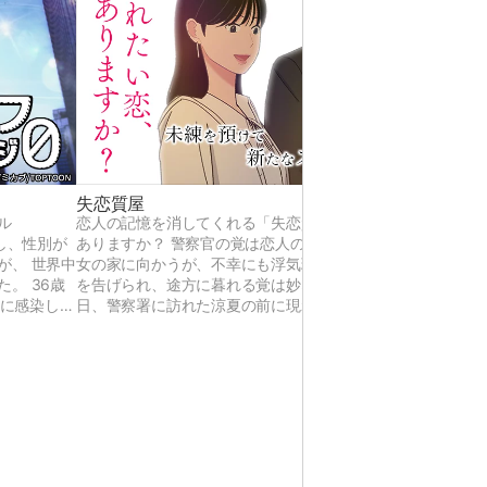
失恋質屋
ル
恋人の記憶を消してくれる「失恋質屋」。あなたは見たこと
染し、性別が
ありますか？ 警察官の覚は恋人の涼夏にプロポーズしようと
が、 世界中
女の家に向かうが、不幸にも浮気現場を目撃してしまう。 別
。 36歳
を告げられ、途方に暮れる覚は妙な質屋の看板を見つけて… 
Dに感染し、
日、警察署に訪れた涼夏の前に現れたのは、彼女も、彼女と
しぶりに復帰
記憶も全て失った覚だった。
は今後 “悠