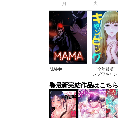
月
火
MAMA
【全年齢版】
ング♡キャン
📚最新完結作品はこちら