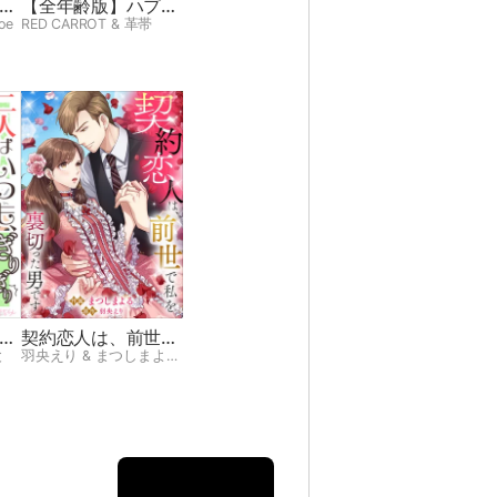
授
【全年齢版】ハプニ
ング♡キャンピング
oe
RED CARROT & 革帯
り
契約恋人は、前世で
私を裏切った男です
と
羽央えり & まつしまよる & JAMTOON